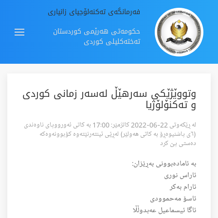
فەرمانگەی تەکنەلۆجیای زانیاری
حکومەتی هەرێمی کوردستان
تەختەکلیلی کوردی
وتووێژێکی سەرهێڵ لەسەر زمانی کوردی
و تەکنۆلۆژیا
لە ڕێکەوتی 22-06-2022 کاتژمێر: 17:00 بە کاتی ئەورووپای ناوەندی
(٦ی پاشنیوەڕۆ بە کاتی هەولێر) لەڕێی ئینتەرنێتەوە کۆبوونەوەکە
دەستی پێ کرد
بە ئامادەبوونی بەڕێزان:
ئاراس نوری
ئارام بەکر
ئاسۆ مەحموودی
ئاگا ئیسماعیل عەبدوڵڵا