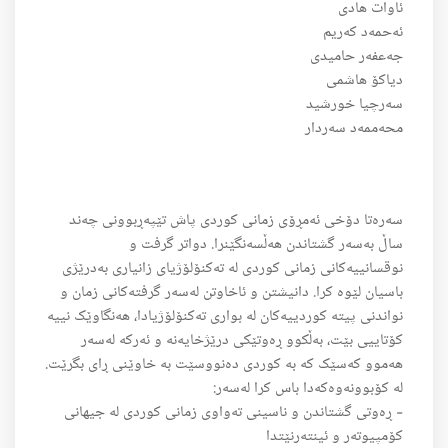
ئاوات هادی
ئەحمەد کەریم
جەعفەر حامیدی
دیاکۆ هاشمی
سەرچیا خورشید
محەممەد سەردار
سەرەتا دۆخی ئەمڕۆی زمانی کوردی پاش تێپەڕبوونی چەند
ساڵ بەسەر گشتاندن هەڵسەنگێنرا. دواتر گرفت و
نوقسانییەکانی زمانی کوردی لە تەکنۆلۆژیای زانیاری بەدرێژی
باسیان لێوە کرا. دانیشتن و ئاخاوتن لەسەر گرفتەکانی زمان و
نواندنی پیتە کوردییەکان لە بواری تەکنۆلۆژیادا، هەنگاوێک نییە
کۆتاییی بێت، بەڵکوو ڕەوتێکی درێژخایەنە و ئەرکە لەسەر
هەموو کەسێک کە بە کوردی دەنووسێت بە خاوێنی ڕای بگرێت.
لە کۆبوونەوەکەدا باس کرا لەسەر:
- ڕەوتی گشتاندن و ناسینی تەواوی زمانی کوردی لە جیهانی
کۆمپیوتەر و ئینتەرنێتدا