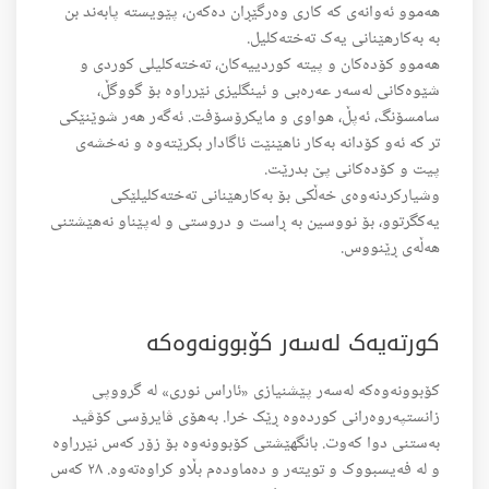
هەموو ئەوانەی کە کاری وەرگێڕان دەکەن، پێویستە پابەند بن
بە بەکارهێنانی یەک تەختەکلیل.
هەموو کۆدەکان و پیتە کوردییەکان، تەختەکلیلی کوردی و
شێوەکانی لەسەر عەرەبی و ئینگلیزی نێرراوە بۆ گووگڵ،
سامسۆنگ، ئەپڵ، هواوی و مایکرۆسۆفت. ئەگەر هەر شوێنێکی
تر کە ئەو کۆدانە بەکار ناهێنێت ئاگادار بکرێتەوە و نەخشەی
پیت و کۆدەکانی پێ بدرێت.
وشیارکردنەوەی خەڵکی بۆ بەکارهێنانی تەختەکلیلێکی
یەکگرتوو، بۆ نووسین بە ڕاست و دروستی و لەپێناو نەهێشتنی
هەڵەی ڕێنووس.
کورتەیەک لەسەر کۆبوونەوەکە
کۆبوونەوەکە لەسەر پێشنیازی «ئاراس نوری» لە گرووپی
زانستپەروەرانی کوردەوە ڕێک خرا. بەهۆی ڤایرۆسی کۆڤید
بەستنی دوا کەوت. بانگهێشتی کۆبوونەوە بۆ زۆر کەس نێرراوە
و لە فەیسبووک و تویتەر و دەماودەم بڵاو کراوەتەوە. ٢٨ کەس