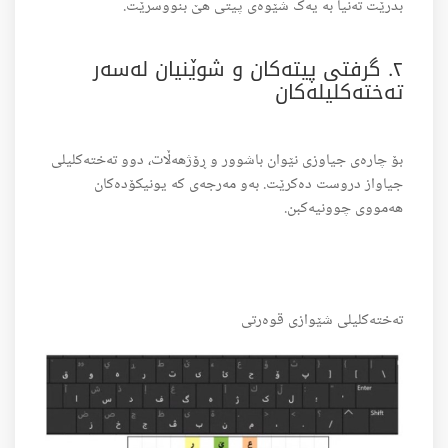
بدرێت تەنیا بە یەک شێوەی پیتی هێ بنووسرێت.
٢. گرفتی پیتەکان و شوێنیان لەسەر
تەختەکلیلەکان
بۆ چارەی جیاوزی نێوان باشوور و ڕۆژهەڵات، دوو تەختەکلیلی
جیاواز دروست دەکرێت. بەو مەرجەی کە یونیکۆدەکان
هەمووی چوونیەکبن.
تەختەکلیلی شێوازی قوەرتی