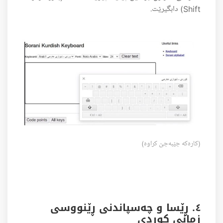
Shift) دابگیرێت.
(کارەکە جێبەجێ کراوە)
٤. ڕێسا و چەسپاندنی ڕێنووسی
زمانی کوردی