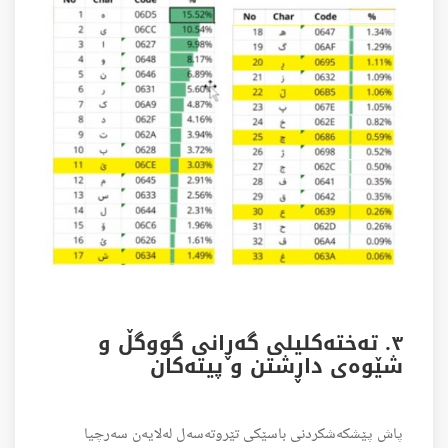
٣. تەختەکلیلی گەڕانی گووگڵ و
شێوەی داڕشتن و پیتەکان
پاش پێشکەشکردنی باسێکی تێروتەسەل لەلایەن سەرچیا