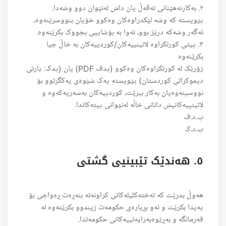
٢. بەکارنەهێنانی تەقەڵ یان داش لەنێوان دوو وشەدا.
پێویستە کە وشە لێکدراوەکان وەکوو خۆیان بنووسرێنەوە،
ئەگەر وشەکە درێژ بوو، ئەوا بە بۆشاییی بچووک بکرێنەوە.
٣. پیتی کورتکراوە لاتینییەکان/کوردییەکان بە خاڵ جیا
بکرێنەوە
زۆرێک لە کورتکراوەکان وەکوو (پدف PDF) یان (پدک: پارتی
دیموکراتی کوردستان) پێویستە یەک شێوەی یەکگرتوو بۆ
نووسینەوەیان بەکار ببرێت، کوردییەکان بەسەریەکەوە و
لاتینییەکانیش دانانی خاڵە لەنێوانی پیتەکاندا.
پ.د.ف
پ.د.ک
٥. هەندێک تێبینیی گشتی
هەوڵ بدرێت کە تەختەکلیلەکانی کراونەتە بنەڕەت ڕەواجی بۆ
پەیدا بکرێت و ئەو بڕیارەی حکومەت زیندوو بکرێتەوە لە
فەرمانگە و بەڕێوەبەرایەتییەکانی حکومەتدا.