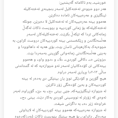
خورشید، بەم ئاکامانە گەیشتین:
هەر دوو شێوەی تەختەکلیل لەسەر بنچینەی تەختەکلیلە
ئینگلیزی و عەرەبییەکان ئامادە دەکرێن.
هەموو پیتە عەرەبییەکان لە تەختەکلیل لا دەبرێن، چونکە
تەختەکلیلەکە بۆ زمانی کوردییە و پێویست ناکات لەگەڵ
زمانەکانی تردا کە تێکەڵ بکرێت. تەختەکلیلەکان لەسەر
هەڵسەنگاندن و ڕێکخستنی پیتە کوردییەکان دروست کراون، بە
شێوەیەک بەکارهێنانی ئاسان بێت، بۆی هەیە لە داهاتوودا و
بەپێی هەڵسەنگاندنی زمانەوانی گۆڕینی بەسەردا بێت.
«بزوێنی ە»، «کافی کوردی»، «ڵا» و «دوو واو» و هەموو
پیتەکانی تر، کۆدەکانیان لەسەر ئەو شێوازەیە کە لە گشتاندنی
ساڵی ٢٠١٣دا بڕیاری لەسەر دراوە.
هیچ گۆڕین و کۆدێکی نوێ یان پیتێکی دی بەدەر لە پیتە
کوردییەکان و بەبێ کۆدەنگی زۆر ناکرێن.
لە شێوازە ئینگلیزییەکە، جێی پیتی «ح» بە «ێ» گۆڕراوە، لەبەر
ئەوەی کە زۆرتر لە نووسینی کوردی بەکار دێت. پیتی «ح»
خراوەتە ژێر «ە» بە داگرتنی شیفت.
لە شێوازە عەرەبییەکە هەموو پیتە کوردییەکان لە لایئاوتی
سەرەکی دانراون، بۆ هیچ پیتێک پێویست ناکات (بەرزکەرەوە