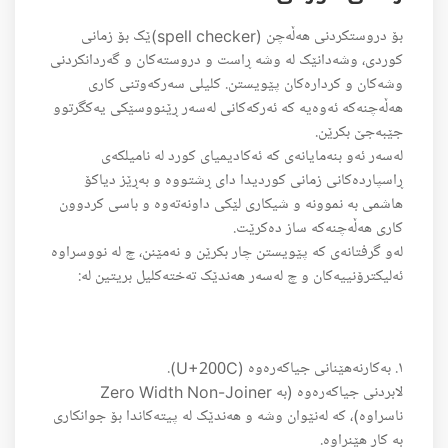
بۆ دروستکردنی هەڵەچن (spell checker)ێک بۆ زمانی
کوردی، وشەدانێک لە وشە ڕاست و دروستەکان و گەردانکردنی
وشەکان و کردارەکان پێویستن. کلیلی سەرکەوتنی کاری
هەڵەچنەکە ئەوەیە کە ئەرکەکانی لەسەر ڕێنووسێکی یەکگرتوو
جێبەجێ بکرێن.
لەسەر ئەو بنەمایانەی کە ئەکادیمیای کورد لە نامیلکەی
ڕاسپاردەکانی زمانی کوردیدا دای ڕشتووە و بەڕێز دیاکۆ
هاشمی بە نموونە و شیکاری لێکی داونەتەوە و باسی کردوون
کاری هەڵەچنەکە ساز دەکرێت.
لەو گرفتانەی کە پێویستن چار بکرێن و نەمێنن، چ لە نووسراوە
ئەلیکترۆنییەکان و چ لەسەر هەندێک تەختەکلیل بریتین لە:
١. بەکارنەهێنانی جیاکەرەوە (U+200C).
لابردنی جیاکەرەوە (بە Zero Width Non-Joiner
ناسراوە)، کە لەنێوان وشە و هەندێک لە پیتەکاندا بۆ جوانکاری
بە کار هێنراوە.