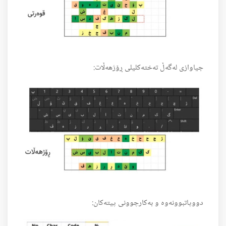
جیاوازی لەگەڵ تەختەکلیلی ڕۆژهەڵات:
دووپاتبوونەوە و بەکارچوونی پیتەکان: