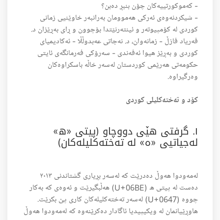
- کەموکورتییەکان چۆن بنبڕ دەبن؟
- شیکردنەوەی ئەرکی هەموومان بەرانبەر خاوێنیی زمانی
کوردی لە کۆمپیوتەر و ئینتەرنێتدا بۆچوون و ڕای بەڕێزان د.
فەریاد فازڵ - زمانەوان، د. نەجاتی عەبدوڵڵا - ئەکادیمیای
کوردی و بەڕێز هیوا ئەفەندی - سەرۆکی فەرمانگەی ئایتی
حکومەتی هەرێمی کوردستان لەسەر خاڵە باسکراوەکان
وەرگیراوە.
کۆد و تەختەکلیلی کوردی
١. گرفتی هێی دووچاو (پیتی «ھ»
لەجیاتیی «ە» لە تەختەکلیلەکان)
لەمەودوا هەوڵ دەدرێت کە لەسەر بڕیاری گشتاندنی ٢٠١٣
دەست لە پیتی ھ (U+06BE) هەڵبگیرێت و ئەوەی کە بەکار
چووە (U+0647) لەسەر تەختەکلیلەکان کاری پێ بکرێت.
هاوڕێیانمان لە ویکیپیدیا ئاگادار دەکرێنەوە کە لەمەودوا هەوڵ